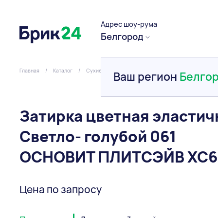
Адрес шоу-рума
Белгород
Главная
/
Каталог
/
Сухие смеси
/
Цветные затирки
/
Затирка цве
Ваш регион
Белго
Затирка цветная эластич
Светло- голубой 061
ОСНОВИТ ПЛИТСЭЙВ ХС6
Цена по запросу