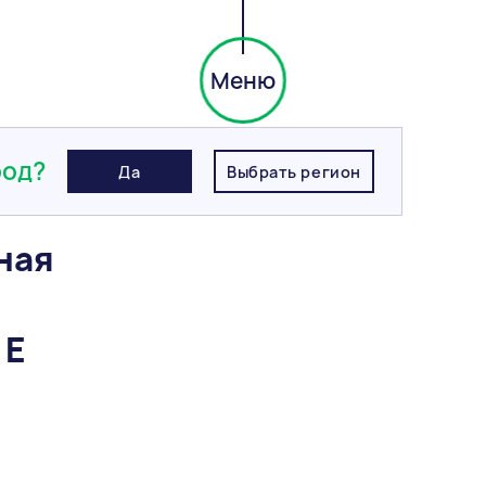
Меню
тная эластичная Светло- голубой 061 ОСНОВИТ ПЛИТСЭЙВ ХС6 Е
род?
Да
Выбрать регион
ная
 Е