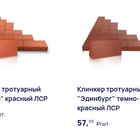
 тротуарный
Клинкер тротуарн
" красный ЛСР
"Эдинбург" темно-
красный ЛСР
т.
57,
00
₽/шт.
В избранное
В избран