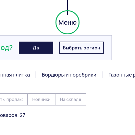
Меню
чатка
род?
Да
Выбрать регион
ка
нная плитка
Бордюры и поребрики
Газонные 
ты продаж
Новинки
На складе
оваров: 27