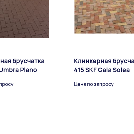
ная брусчатка
Клинкерная брусч
 Umbra Plano
415 SKF Gala Solea
апросу
Цена по запросу
В избранное
В избран
Доставка: