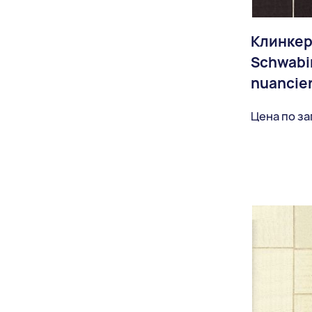
Клинкер
Schwabi
nuancier
Цена по з
Доставка: