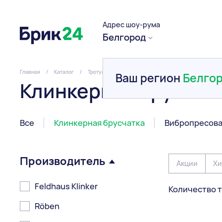
Адрес шоу-рума
Белгород
Главная
/
Каталог
/
Тротуарная плитка и брусчатка
/
Клинкерная брус
Ваш регион
Белго
Клинкерная брусчат
Все
Клинкерная брусчатка
Вибропресова
Производитель
Акции
Хи
Feldhaus Klinker
Количество т
Röben