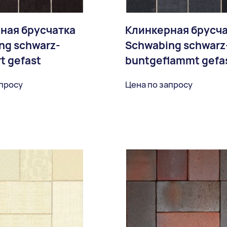
ная брусчатка
Клинкерная брусч
ng schwarz-
Schwabing schwarz
t gefast
buntgeflammt gefa
апросу
Цена по запросу
В избранное
В избран
Доставка: