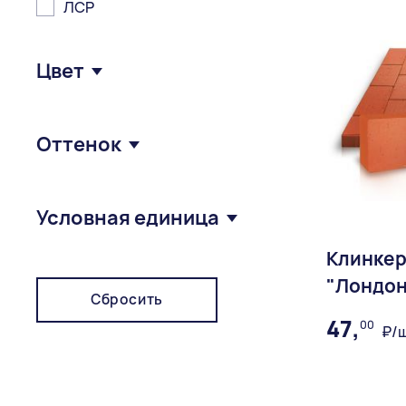
ЛСР
Цвет
Белый
Оттенок
Желтый
Коричневый
Однотонный
Условная единица
Красный
Пестрый
Клинкер
Серый
KF
"Лондон
Фиолетовый
KF
Сбросить
47,
00
₽/ш
Черный