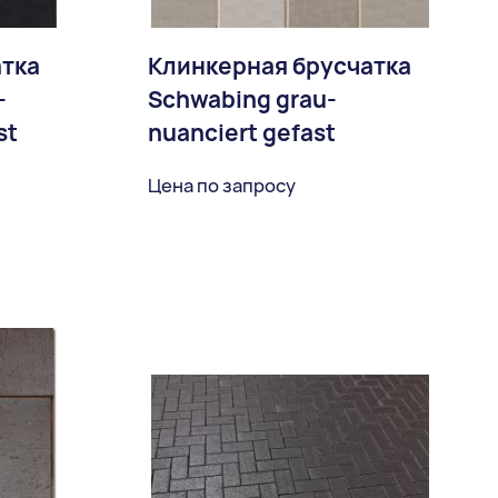
атка
Клинкерная брусчатка
-
Schwabing grau-
st
nuanciert gefast
Цена по запросу
ное
В избранное
Доставка: