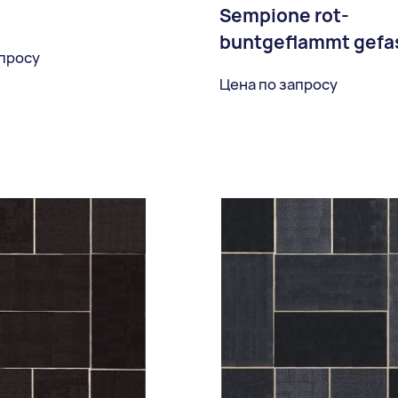
Sempione rot-
buntgeflammt gefa
апросу
Цена по запросу
В избранное
В избран
Доставка: