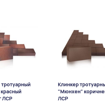
Доставка:
 тротуарный
Клинкер тротуарн
" красный
"Мюнхен" коричне
г ЛСР
ЛСР