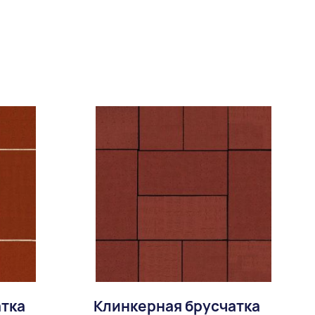
В избранное
ное
Доставка:
атка
Клинкерная брусчатка