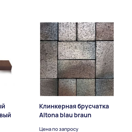
Доставка:
ый
Клинкерная брусчатка
вый
Аltona blau braun
Цена по запросу