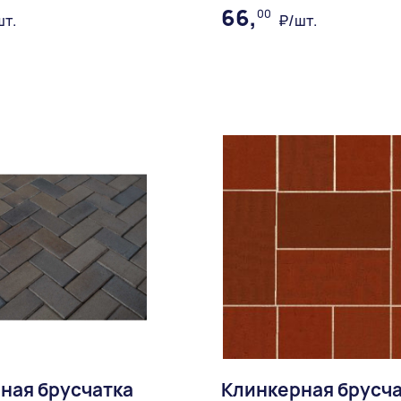
66,
00
шт.
₽/шт.
В избранное
В избран
Доставка:
ная брусчатка
Клинкерная брусч