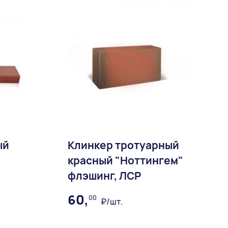
ый
Клинкер тротуарный
красный "Ноттингем"
флэшинг, ЛСР
60,
00
₽/шт.
ное
В избранное