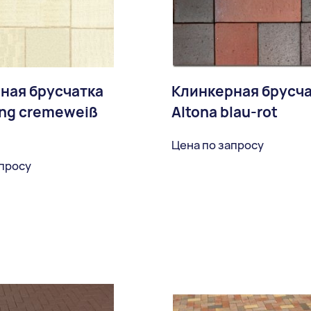
ная брусчатка
Клинкерная брусч
ng cremeweiß
Altona blau-rot
Цена по запросу
апросу
В избран
В избранное
Доставка: