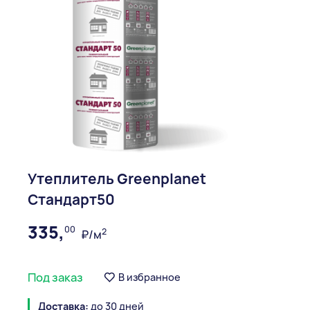
Утеплитель Greenplanet
Стандарт50
335,
00
2
₽/м
Под заказ
В избранное
Доставка:
до 30 дней