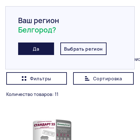
Ваш регион
Белгород?
Главная
/
Каталог
/
Утеплитель
Утеплитель
Да
Выбрать регион
Все
Полиэфирное волокно
Жидкая теплои
Фильтры
Сортировка
Показывать сначала
Дешевле
Количество товаров: 11
Категория
Все