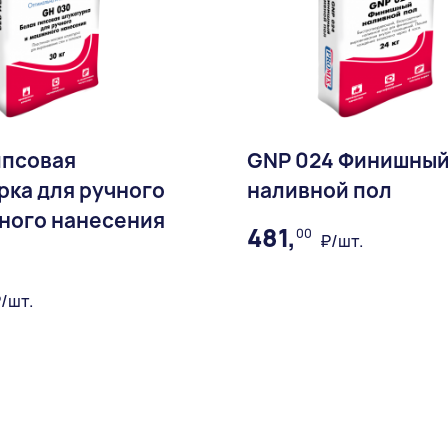
ипсовая
GNP 024 Финишны
рка для ручного
наливной пол
ного нанесения
481,
00
₽/шт.
В избран
/шт.
Доставка:
В избранное