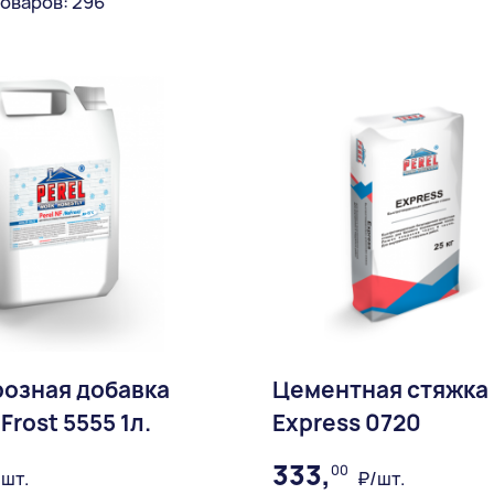
оваров: 296
озная добавка
Цементная стяжка 
 Frost 5555 1л.
Express 0720
333,
00
шт.
₽/шт.