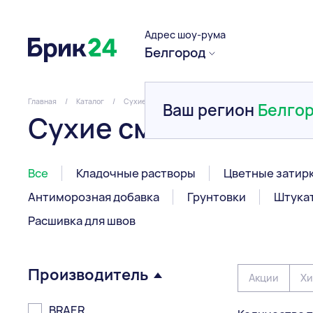
Адрес шоу-рума
Белгород
Главная
/
Каталог
/
Сухие смеси
Ваш регион
Белго
Сухие смеси
Все
Кладочные растворы
Цветные затир
Антиморозная добавка
Грунтовки
Штука
Расшивка для швов
Производитель
Акции
Хи
BRAER