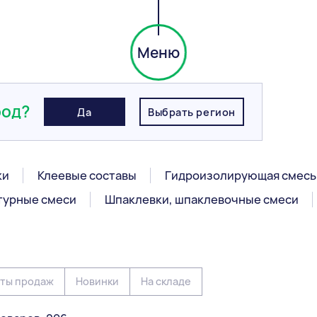
Меню
род?
Да
Выбрать регион
ки
Клеевые составы
Гидроизолирующая смесь
турные смеси
Шпаклевки, шпаклевочные смеси
ты продаж
Новинки
На складе