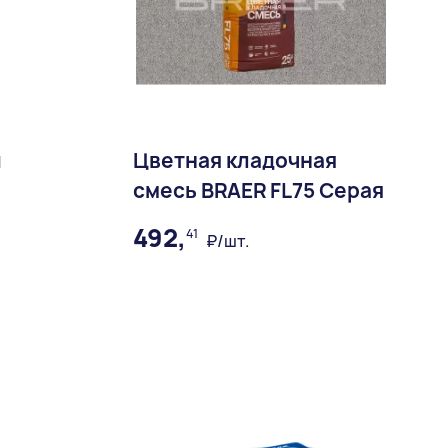
й
Цветная кладочная
смесь BRAER FL75 Серая
492,
41
₽/шт.
ное
В избранное
Доставка: