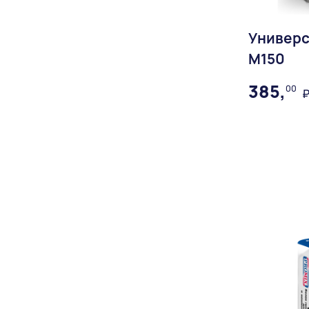
Серый
Для тротуарной брусчатки
Сиреневый
Универс
Для ячеистого бетона
М150
Супер-белый
385,
00
Черный
₽
Шоколадный
Доставка: