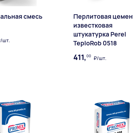
альная смесь
Перлитовая цемен
известковая
штукатурка Perel
/шт.
TeploRob 0518
В избранное
411,
00
₽/шт.
В избран
Доставка: