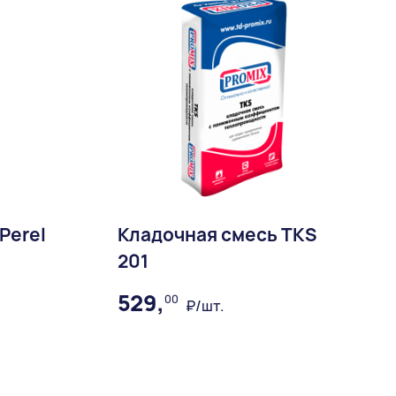
Perel
Кладочная смесь ТКS
201
529,
00
₽/шт.
ное
В избранное
Доставка: