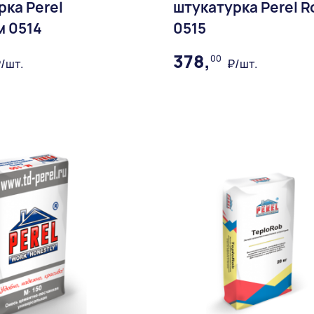
рка Perel
штукатурка Perel R
м 0514
0515
378,
00
/шт.
₽/шт.
В избранное
В избран
Доставка: