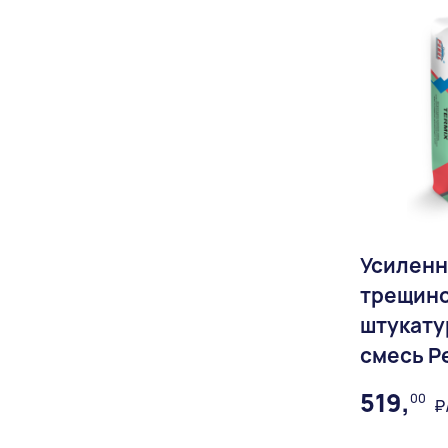
Усиленн
трещино
штукату
смесь Pe
519,
00
₽