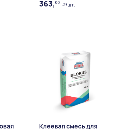
363,
00
₽/шт.
ное
В избранное
Доставка:
овая
Клеевая смесь для