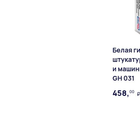
Белая г
штукату
и машин
GH 031
458,
00
₽
Доставка: