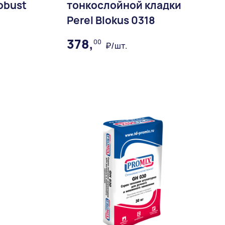
obust
тонкослойной кладки
Perel Blokus 0318
378,
00
₽/шт.
ное
В избранное
Доставка: