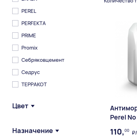
Количество т
PEREL
PERFEKTA
PRIME
Promix
Себряковцемент
Седрус
ТЕРРАКОТ
Цвет
Антимор
Perel No
Багамы
Назначение
110,
00
₽/
Бежевый