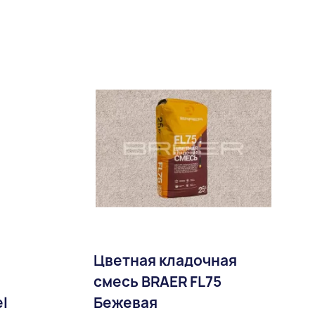
Цветная кладочная
смесь BRAER FL75
l
Бежевая