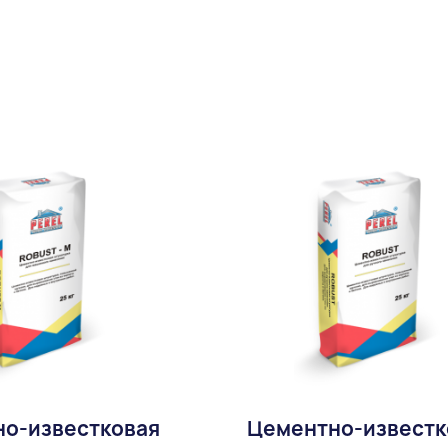
В избранное
В избран
Доставка:
о-известковая
Цементно-известк