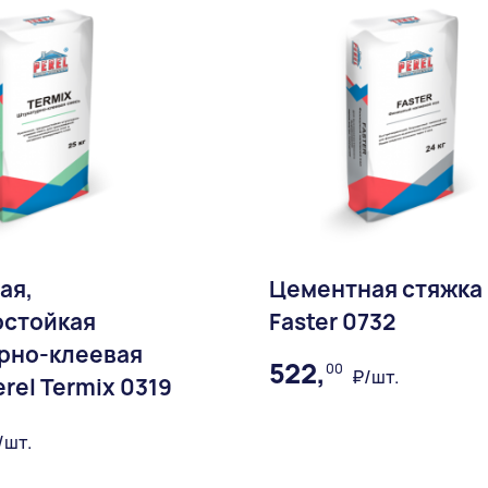
ая,
Цементная стяжка 
стойкая
Faster 0732
рно-клеевая
522,
00
₽/шт.
rel Termix 0319
В избран
/шт.
Доставка:
В избранное