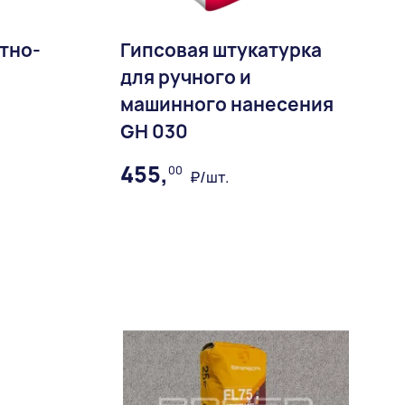
тно-
Гипсовая штукатурка
для ручного и
машинного нанесения
GH 030
455,
00
₽/шт.
ное
В избранное
Доставка: