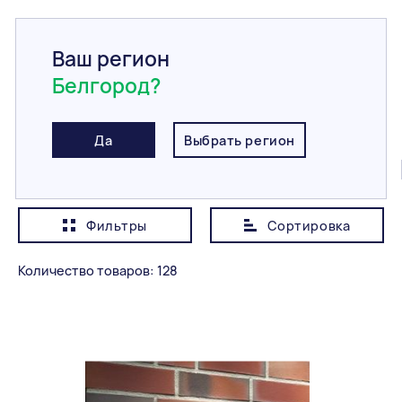
Ваш регион
Белгород?
Главная
/
Каталог
/
Фасадная плитка
Фасадная плитка
Да
Выбрать регион
Все
Клинкерная плитка
Бетонная плитка
Фильтры
Сортировка
Показывать сначала
Дешевле
Количество товаров: 128
Категория
Все