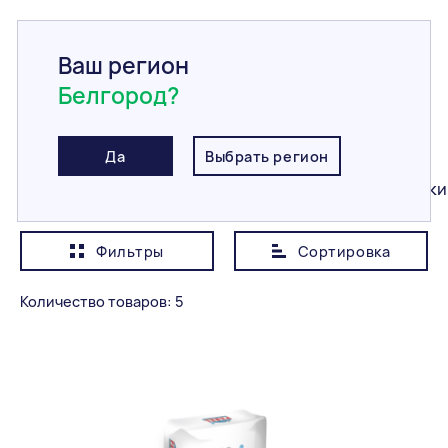
Ваш регион
Белгород?
Главная
/
Каталог
/
Сухие смеси
/
Гидроизолирующая смесь
Гидроизолирующая смесь
Да
Выбрать регион
Все
Кладочные растворы
Цветные затирки
Фильтры
Сортировка
Показывать сначала
Дешевле
Количество товаров: 5
Категория
Все