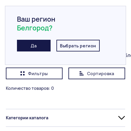
Ваш регион
Белгород?
Главная
/
Каталог
/
Строительные блоки
/
Комплектующие
Комплектующие
Да
Выбрать регион
Все
Керамические блоки
Газобетонные бл
Фильтры
Сортировка
Показывать сначала
Дешевле
Количество товаров: 0
Категория
Все
Категории каталога