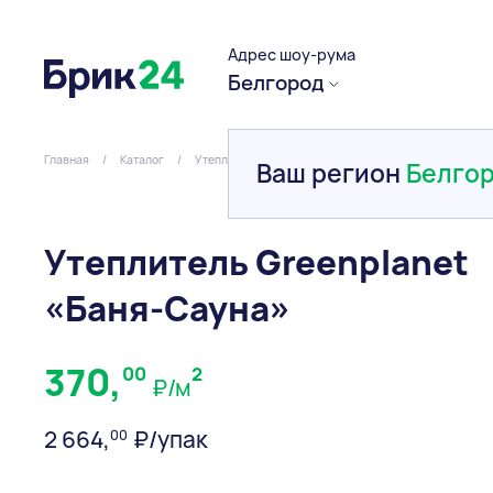
Адрес шоу-рума
Белгород
Главная
/
Каталог
/
Утеплитель
/
Полиэфирное волокно
/
Утеплит
Ваш регион
Белго
Утеплитель Greenplanet
«Баня-Сауна»
370,
00
2
₽/м
2 664,
₽/упак
00