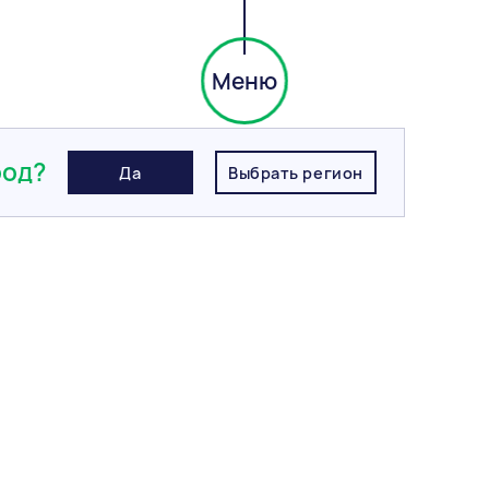
Меню
ель Greenplanet «Баня-Сауна»
род?
Да
Выбрать регион