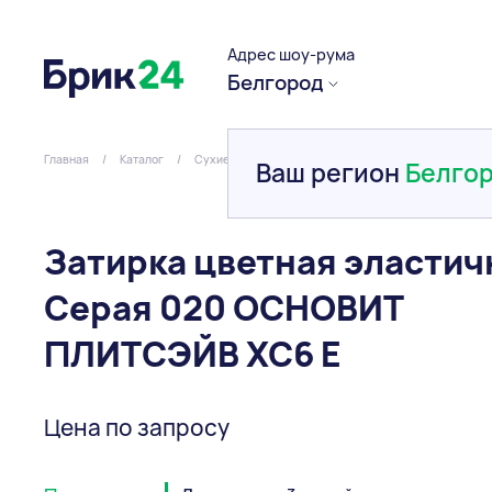
Адрес шоу-рума
Белгород
Главная
/
Каталог
/
Сухие смеси
/
Цветные затирки
/
Затирка цве
Ваш регион
Белго
Затирка цветная эластич
Серая 020 ОСНОВИТ
ПЛИТСЭЙВ ХС6 Е
Цена по запросу