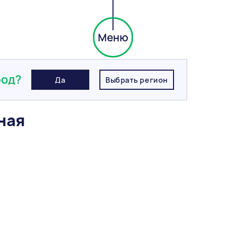
Меню
тная эластичная Серая 020 ОСНОВИТ ПЛИТСЭЙВ ХС6 Е
род?
Да
Выбрать регион
ная