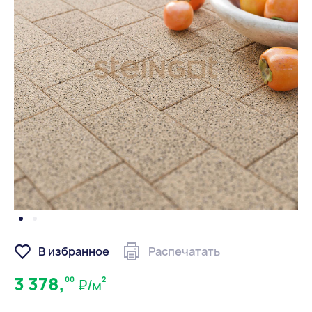
В избранное
Распечатать
3 378,
00
2
₽/м