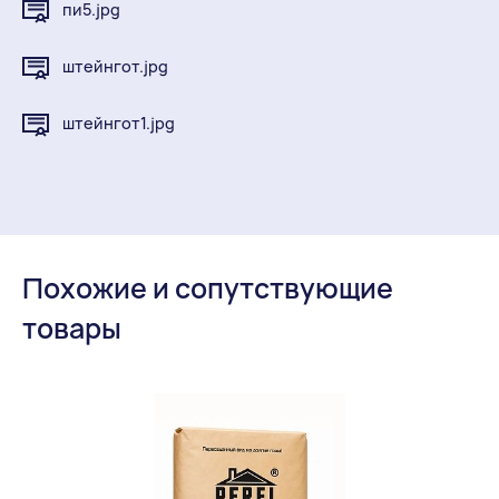
пи5.jpg
штейнгот.jpg
штейнгот1.jpg
Похожие и сопутствующие
товары