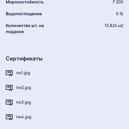
Морозостойкость
F 200
Водопоглощение
6 %
Количество шт. на
13,824 м2
поддоне
Сертификаты
пи1.jpg
пи2.jpg
пи3.jpg
пи4.jpg