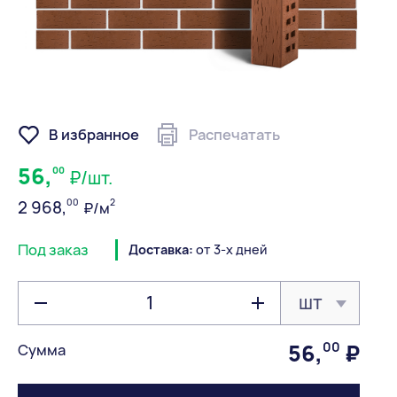
В избранное
Распечатать
56,
00
₽/шт.
00
2
2 968,
₽/м
Под заказ
Доставка:
от 3-х дней
шт
56
,
00
₽
Сумма