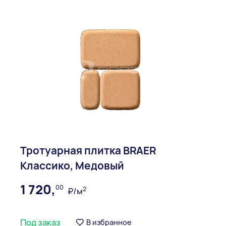
Тротуарная плитка BRAER
Классико, Медовый
1 720,
00
2
₽/м
Под заказ
В избранное