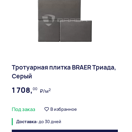
Тротуарная плитка BRAER Триада,
Серый
1 708,
00
2
₽/м
Под заказ
В избранное
Доставка:
до 30 дней