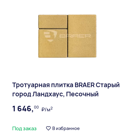
Тротуарная плитка BRAER Старый
город Ландхаус, Песочный
1 646,
00
2
₽/м
Под заказ
В избранное