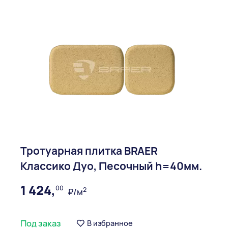
Тротуарная плитка BRAER
Классико Дуо, Песочный h=40мм.
1 424,
00
2
₽/м
Под заказ
В избранное