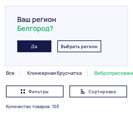
Ваш регион
Белгород?
Главная
/
Каталог
/
Тротуарная плитка и брусчатка
/
Вибропресованная плитка
Вибропресованная
Да
Выбрать регион
плитка
Все
Клинкерная брусчатка
Вибропресован
Фильтры
Сортировка
Показывать сначала
Дешевле
Количество товаров: 103
Категория
Все